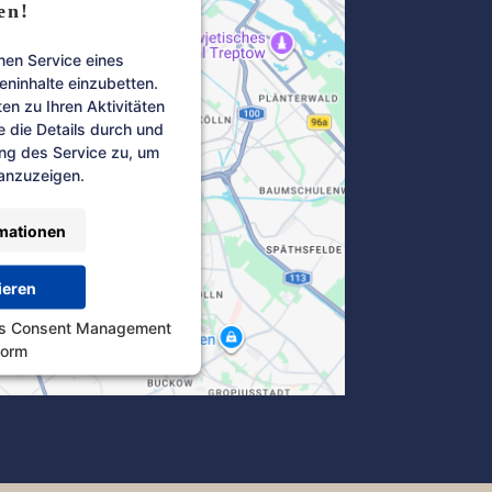
en!
nen Service eines
teninhalte einzubetten.
en zu Ihren Aktivitäten
e die Details durch und
ng des Service zu, um
 anzuzeigen.
mationen
ieren
cs Consent Management
form