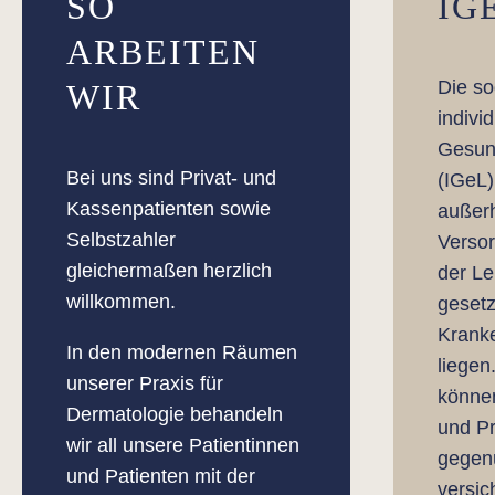
SO
IG
ARBEITEN
Die s
WIR
indivi
Gesun
Bei uns sind Privat- und
(IGeL)
Kassenpatienten sowie
außer
Selbstzahler
Verso
gleichermaßen herzlich
der Le
willkommen.
gesetz
Krank
In den modernen Räumen
liegen
unserer Praxis für
können
Dermatologie behandeln
und Pr
wir all unsere Patientinnen
gegenü
und Patienten mit der
versic