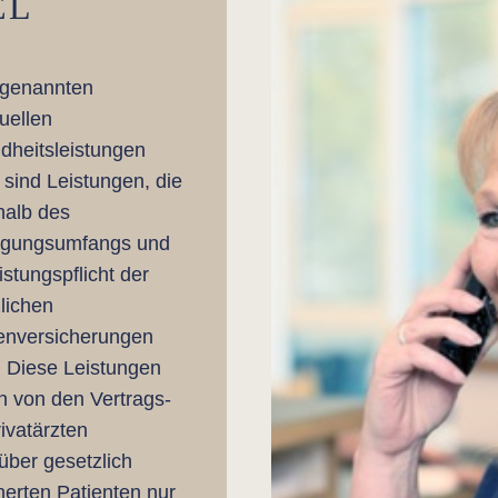
EL
ogenannten
duellen
dheitsleistungen
 sind Leistungen, die
halb des
rgungsumfangs und
istungspflicht der
lichen
enversicherungen
. Diese Leistungen
 von den Vertrags-
ivatärzten
ber gesetzlich
herten Patienten nur