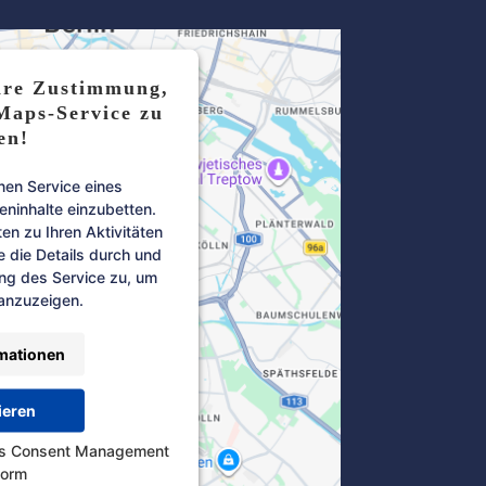
hre Zustimmung,
Maps-Service zu
en!
nen Service eines
teninhalte einzubetten.
en zu Ihren Aktivitäten
e die Details durch und
ng des Service zu, um
 anzuzeigen.
mationen
ieren
cs Consent Management
form