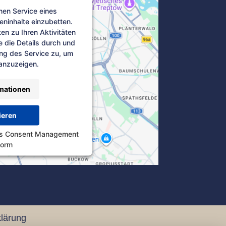
nen Service eines
teninhalte einzubetten.
en zu Ihren Aktivitäten
e die Details durch und
ng des Service zu, um
 anzuzeigen.
mationen
ieren
cs Consent Management
form
lärung