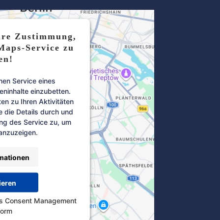
hre Zustimmung,
Maps-Service zu
en!
nen Service eines
teninhalte einzubetten.
en zu Ihren Aktivitäten
e die Details durch und
ng des Service zu, um
 anzuzeigen.
mationen
ieren
cs Consent Management
form