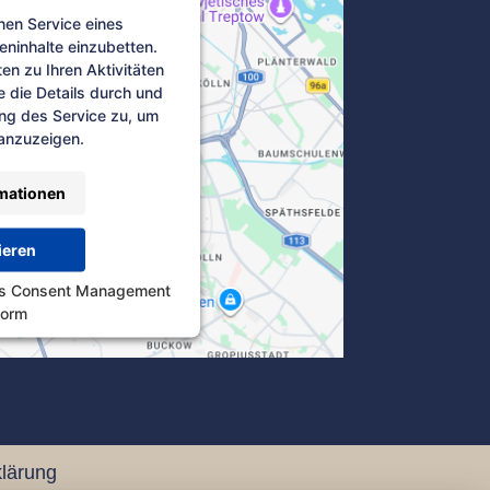
nen Service eines
teninhalte einzubetten.
en zu Ihren Aktivitäten
e die Details durch und
ng des Service zu, um
 anzuzeigen.
mationen
ieren
cs Consent Management
form
lärung