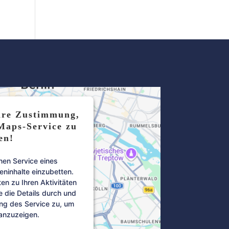
hre Zustimmung,
Maps-Service zu
en!
nen Service eines
teninhalte einzubetten.
en zu Ihren Aktivitäten
e die Details durch und
ng des Service zu, um
 anzuzeigen.