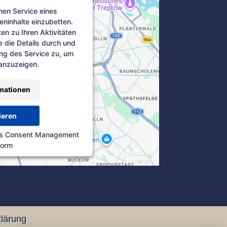
nen Service eines
teninhalte einzubetten.
en zu Ihren Aktivitäten
e die Details durch und
ng des Service zu, um
 anzuzeigen.
mationen
ieren
cs Consent Management
form
lärung